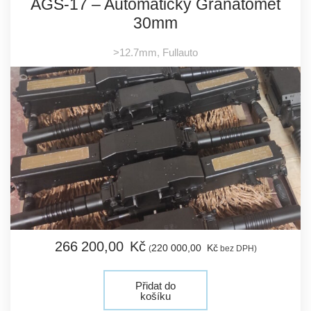
AGS-17 – Automatický Granátomet
30mm
>12.7mm
,
Fullauto
266 200,
00
Kč
220 000,
00
Kč
(
bez DPH)
Přidat do
košíku