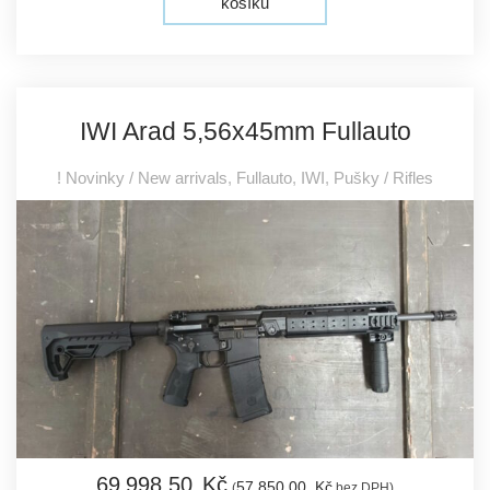
košíku
IWI Arad 5,56x45mm Fullauto
! Novinky / New arrivals
,
Fullauto
,
IWI
,
Pušky / Rifles
69 998,
50
Kč
57 850,
00
Kč
(
bez DPH)