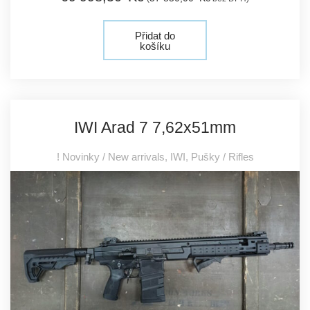
Přidat do
košíku
IWI Arad 7 7,62x51mm
! Novinky / New arrivals
,
IWI
,
Pušky / Rifles