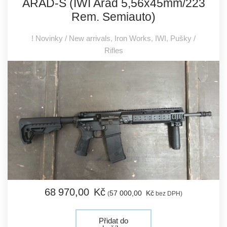
ARAD-S (IWI Arad 5,56x45mm/223
Rem. Semiauto)
! Novinky / New arrivals
,
Iron Works
,
IWI
,
Pušky /
Rifles
68 970,
00
Kč
57 000,
00
Kč
(
bez DPH)
Přidat do