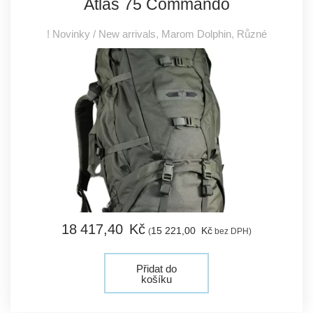
Atlas 75 Commando
! Novinky / New arrivals
,
Marom Dolphin
,
Různé
18 417,
40
Kč
15 221,
00
Kč
(
bez DPH)
Přidat do
košíku