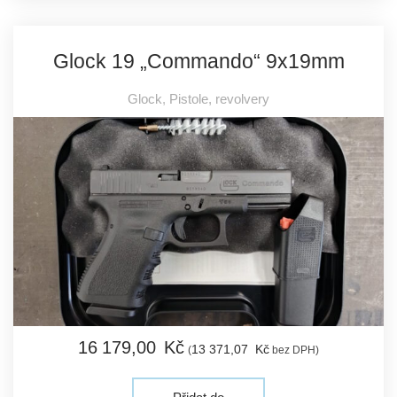
Glock 19 „Commando“ 9x19mm
Glock
,
Pistole, revolvery
16 179,
00
Kč
13 371,
07
Kč
(
bez DPH)
Přidat do