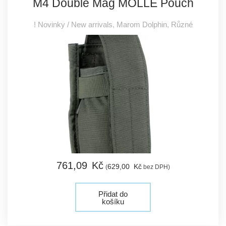
M4 Double Mag MOLLE Pouch
! Novinky / New arrivals
,
Marom Dolphin
,
Různé
761,
09
Kč
629,
00
Kč
(
bez DPH)
Přidat do
košíku