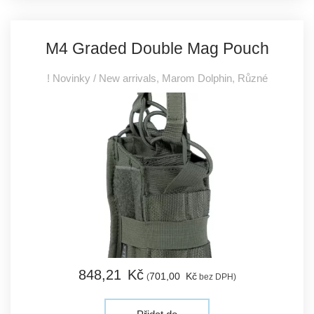
M4 Graded Double Mag Pouch
! Novinky / New arrivals
,
Marom Dolphin
,
Různé
848,
21
Kč
701,
00
Kč
(
bez DPH)
Přidat do