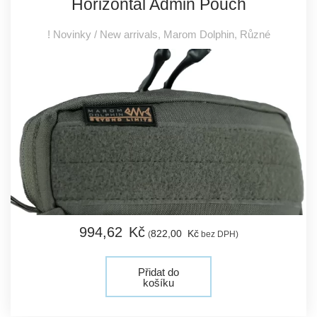
Horizontal Admin Pouch
! Novinky / New arrivals
,
Marom Dolphin
,
Různé
994,
62
Kč
822,
00
Kč
(
bez DPH)
Přidat do
košíku