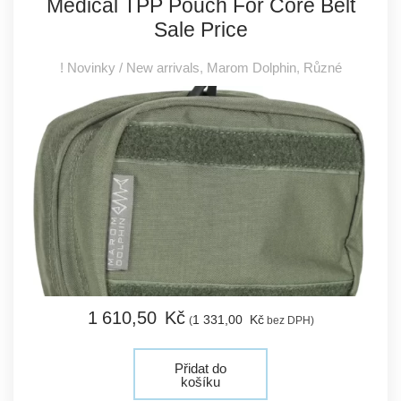
Medical TPP Pouch For Core Belt
Sale Price
! Novinky / New arrivals
,
Marom Dolphin
,
Různé
1 610,
50
Kč
1 331,
00
Kč
(
bez DPH)
Přidat do
košíku