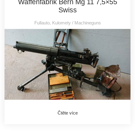
Waffenfabrik Bern Mg 11 7,5×55
Swiss
Fullauto
,
Kulomety / Machineguns
Čtěte více