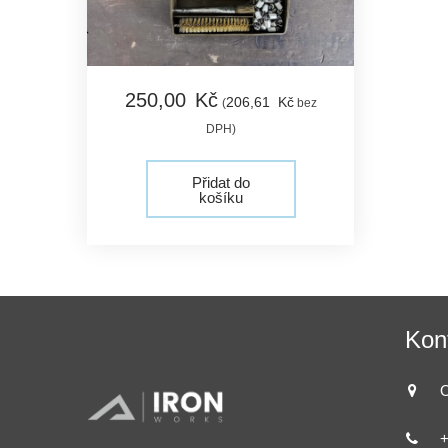
250,
00
Kč
206,
61
Kč
(
bez
DPH)
Přidat do
košíku
Kon
O
+