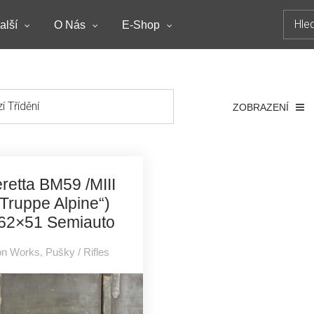
Hledat
alší
O Nás
E-Shop
ZOBRAZENÍ
retta BM59 /MIII
„Truppe Alpine“)
,62×51 Semiauto
on Works
,
Pušky / Rifles