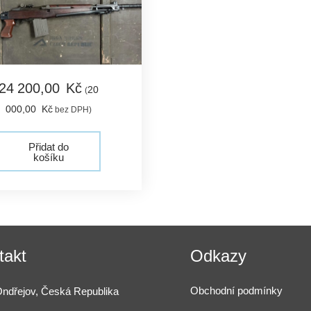
24 200,
00
Kč
20
(
000,
00
Kč
bez DPH)
Přidat do
košíku
takt
Odkazy
Obchodní podmínky
ndřejov, Česká Republika