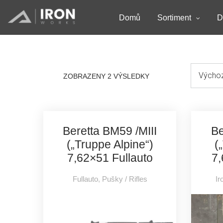
Domů
Sortiment
D
ZOBRAZENY 2 VÝSLEDKY
Beretta BM59 /MIII
Be
(„Truppe Alpine“)
(
7,62×51 Fullauto
7
Fullauto
,
Pušky / Rifles
Ir