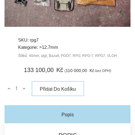
SKU:
rpg7
Kategorie:
>12.7mm
Štítků:
40mm
,
atgl
,
Bazalt
,
PGO7
,
RPG
,
RPG-7
,
RPG7
,
VLOH
133 100,
00
Kč
110 000,
00
Kč
(
bez DPH)
Přidat Do Košíku
Popis