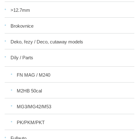
>12.7mm
Brokovnice
Deko, řezy / Deco, cutaway models
Díly / Parts
FN MAG / M240
M2HB 50cal
MG3/MG42/M53
PK/PKM/PKT
Fullauto