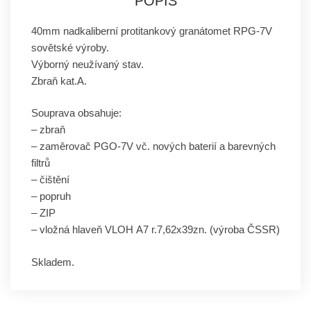
POPIS
40mm nadkaliberní protitankový granátomet RPG-7V
sovětské výroby.
Výborný neužívaný stav.
Zbraň kat.A.
Souprava obsahuje:
– zbraň
– zaměrovač PGO-7V vč. nových baterií a barevných
filtrů
– čištění
– popruh
– ZIP
– vložná hlaveň VLOH A7 r.7,62x39zn. (výroba ČSSR)
Skladem.